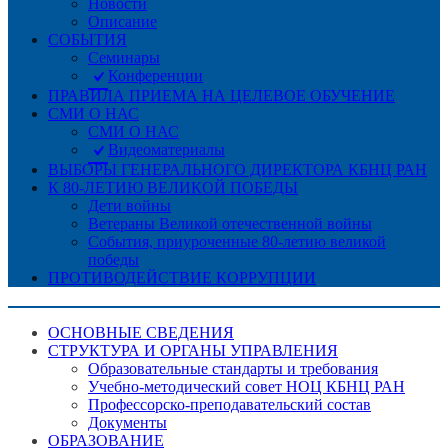
Новости
Описание
СОБЫТИЯ
Семинары
Конференции
ПРАВИЛА ПРИЕМА НА ЦЕЛЕВОЕ ОБУЧЕНИЕ
СМИ О НАС
СМИ О НАС
Видеоматериалы
ВЫБОРЫ ГЕНЕРАЛЬНОГО ДИРЕКТОРА КБНЦ РАН
К 80-ЛЕТИЮ ВЕЛИКОЙ ПОБЕДЫ
Дети войны
Ветераны Великой отечественной войны
События, приуроченные 80-летию великой
победы
ПРОТИВОДЕЙСТВИЕ КОРРУПЦИИ
ОСНОВНЫЕ СВЕДЕНИЯ
СТРУКТУРА И ОРГАНЫ УПРАВЛЕНИЯ
Образовательные стандарты и требования
Учебно-методический совет НОЦ КБНЦ РАН
Профессорско-преподавательский состав
Документы
ОБРАЗОВАНИЕ