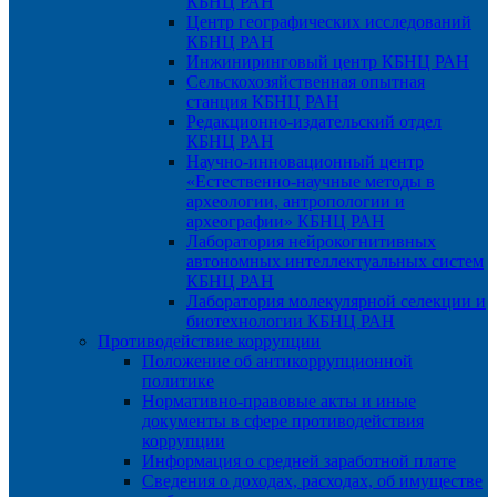
КБНЦ РАН
Центр географических исследований
КБНЦ РАН
Инжиниринговый центр КБНЦ РАН
Сельскохозяйственная опытная
станция КБНЦ РАН
Редакционно-издательский отдел
КБНЦ РАН
Научно-инновационный центр
«Естественно-научные методы в
археологии, антропологии и
археографии» КБНЦ РАН
Лаборатория нейрокогнитивных
автономных интеллектуальных систем
КБНЦ РАН
Лаборатория молекулярной селекции и
биотехнологии КБНЦ РАН
Противодействие коррупции
Положение об антикоррупционной
политике
Нормативно-правовые акты и иные
документы в сфере противодействия
коррупции
Информация о средней заработной плате
Сведения о доходах, расходах, об имуществе