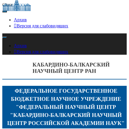
Close
Архив
Версия для слабовидящих
ФЕДЕРАЛЬНОЕ ГОСУДАРСТВЕННОЕ БЮДЖЕТНОЕ
КАБАРДИНО-БАЛКАРСКИЙ НАУЧНЫЙ
НАУЧНОЕ УЧРЕЖДЕНИЕ "ФЕДЕРАЛЬНЫЙ НАУЧНЫЙ
Архив
ЦЕНТР РАН
ЦЕНТР "КАБАРДИНО-БАЛКАРСКИЙ НАУЧНЫЙ ЦЕНТР
Версия для слабовидящих
РОССИЙСКОЙ АКАДЕМИИ НАУК"
КАБАРДИНО-БАЛКАРСКИЙ
НАУЧНЫЙ ЦЕНТР РАН
ФЕДЕРАЛЬНОЕ ГОСУДАРСТВЕННОЕ
БЮДЖЕТНОЕ НАУЧНОЕ УЧРЕЖДЕНИЕ
"ФЕДЕРАЛЬНЫЙ НАУЧНЫЙ ЦЕНТР
"КАБАРДИНО-БАЛКАРСКИЙ НАУЧНЫЙ
ЦЕНТР РОССИЙСКОЙ АКАДЕМИИ НАУК"