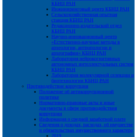
КБНЦ РАН
Инжиниринговый центр КБНЦ РАН
Сельскохозяйственная опытная
станция КБНЦ РАН
Редакционно-издательский отдел
КБНЦ РАН
Научно-инновационный центр
«Естественно-научные методы в
археологии, антропологии и
археографии» КБНЦ РАН
Лаборатория нейрокогнитивных
автономных интеллектуальных систем
КБНЦ РАН
Лаборатория молекулярной селекции и
биотехнологии КБНЦ РАН
Противодействие коррупции
Положение об антикоррупционной
политике
Нормативно-правовые акты и иные
документы в сфере противодействия
коррупции
Информация о средней заработной плате
Сведения о доходах, расходах, об имуществе
и обязательствах имущественного характера
2019