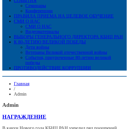
СОБЫТИЯ
Семинары
Конференции
ПРАВИЛА ПРИЕМА НА ЦЕЛЕВОЕ ОБУЧЕНИЕ
СМИ О НАС
СМИ О НАС
Видеоматериалы
ВЫБОРЫ ГЕНЕРАЛЬНОГО ДИРЕКТОРА КБНЦ РАН
К 80-ЛЕТИЮ ВЕЛИКОЙ ПОБЕДЫ
Дети войны
Ветераны Великой отечественной войны
События, приуроченные 80-летию великой
победы
ПРОТИВОДЕЙСТВИЕ КОРРУПЦИИ
Главная
/
Admin
Admin
НАГРАЖДЕНИЕ
В канун Нового года КБНЦ РАН учредил ряд поощрений,