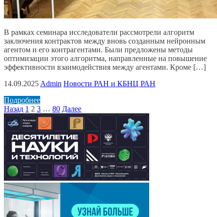
В рамках семинара исследователи рассмотрели алгоритм
заключения контрактов между вновь созданным нейронным
агентом и его контрагентами. Были предложены методы
оптимизации этого алгоритма, направленные на повышение
эффективности взаимодействия между агентами. Кроме […]
14.09.2025
Admin
Новости РАН и КБНЦ РАН
Подробнее
Пагинация
Назад
1
2
3
…
80
Далее
записей