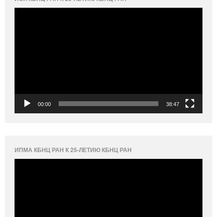
Видеоплеер
00:00
38:47
ИПМА КБНЦ РАН К 25-ЛЕТИЮ КБНЦ РАН
Видеоплеер