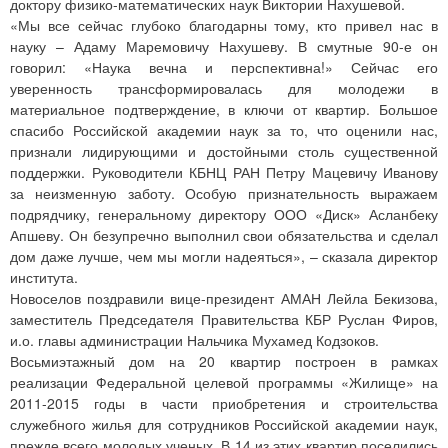
доктору физико-математических наук Виктории Нахушевой.
«Мы все сейчас глубоко благодарны тому, кто привел нас в
науку – Адаму Маремовичу Нахушеву. В смутные 90-е он
говорил: «Наука вечна и перспективна!» Сейчас его
уверенность трансформировалась для молодежи в
материальное подтверждение, в ключи от квартир. Большое
спасибо Российской академии наук за то, что оценили нас,
признали лидирующими и достойными столь существенной
поддержки. Руководители КБНЦ РАН Петру Мацевичу Иванову
за неизменную заботу. Особую признательность выражаем
подрядчику, генеральному директору ООО «Диск» Асланбеку
Апшеву. Он безупречно выполнил свои обязательства и сделал
дом даже лучше, чем мы могли надеяться», – сказала директор
института.
Новоселов поздравили вице-президент АМАН Лейла Бекизова,
заместитель Председателя Правительства КБР Руслан Фиров,
и.о. главы администрации Нальчика Мухамед Кодзоков.
Восьмиэтажный дом на 20 квартир построен в рамках
реализации Федеральной целевой программы «Жилище» на
2011-2015 годы в части приобретения и строительства
служебного жилья для сотрудников Российской академии наук,
прежде всего молодых ученых. В 14 из этих квартир поселились