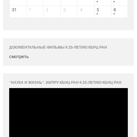
31
1
2
3
4
5
6
ДОКУМЕНТАЛЬНЫЕ ФИЛЬМЫ К 25-ЛЕТИЮ КБРЦ РАН
смотреть
“НАУКА И ЖИЗНЬ”. ИИПРУ КБНЦ РАН К 25-ЛЕТИЮ КБНЦ РАН
Видеоплеер