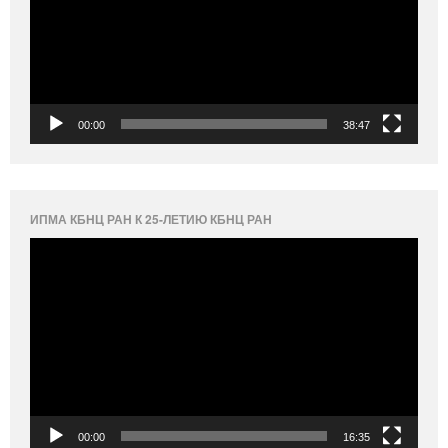
00:00
38:47
ИПМА КБНЦ РАН К 25-ЛЕТИЮ КБНЦ РАН
Видеоплеер
00:00
16:35