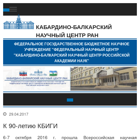
Ф
Г
Б
КАБАРДИНО-БАЛКАРСКИЙ
Н
НАУЧНЫЙ ЦЕНТР РАН
У
"
ФЕДЕРАЛЬНОЕ ГОСУДАРСТВЕННОЕ БЮДЖЕТНОЕ НАУЧНОЕ
Н
УЧРЕЖДЕНИЕ "ФЕДЕРАЛЬНЫЙ НАУЧНЫЙ ЦЕНТР
"
"КАБАРДИНО-БАЛКАРСКИЙ НАУЧНЫЙ ЦЕНТР РОССИЙСКОЙ
Б
АКАДЕМИИ НАУК"
Н
Р
А
29.04.2017
К 90-летию КБИГИ
6-7 октября 2016 г. прошла Всероссийская научная