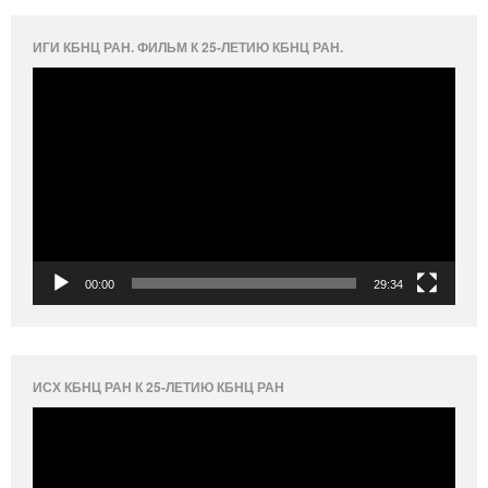
ИГИ КБНЦ РАН. ФИЛЬМ К 25-ЛЕТИЮ КБНЦ РАН.
Видеоплеер
00:00
29:34
ИСХ КБНЦ РАН К 25-ЛЕТИЮ КБНЦ РАН
Видеоплеер